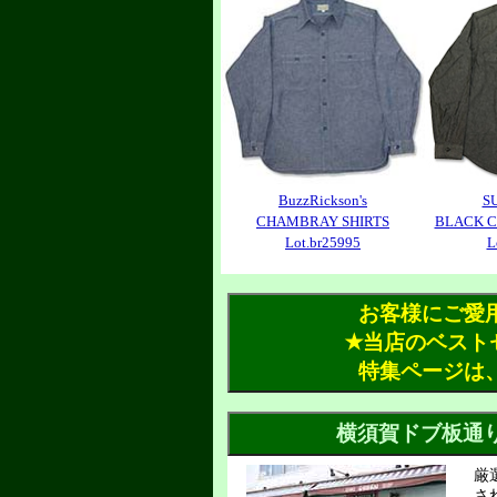
BuzzRickson's
S
CHAMBRAY SHIRTS
BLACK C
Lot.br25995
L
お客様にご愛
✭当店のベスト
特集ページは
厳
さ