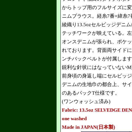
からトップ用のフルサイズに変
ニムブラウス。経糸7番×緯糸
綾織り13.5ozセルビッジデ
テッチワークが映えている。左
オンスデニムが張られ、ポケッ
れております。背面両サイドに
ンチバックベルトが付属します
鋭利な針状にはなっていないM
前身頃の身返し端にセルビッジ
デニムの生地巾の都合上、サイ
のあるバックT仕様です。
(ワンウォッシュ済み)
Fabric: 13.5oz SELVEDGE DENI
one washed
Made in JAPAN(日本製)