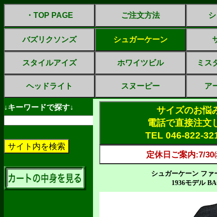
・TOP PAGE
ご注文方法
シ
バズリクソンズ
シュガーケーン
スタイルアイズ
ホワイツビル
ミス
ヘッドライト
スヌーピー
ア
↓キーワードで探す↓
サイズのお悩
電話で直接注文
TEL 046-822-3
定休日ご案内:7/30㈭
シュガーケーン ファ
1936モデル BACK