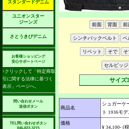
スタンダードデニム
ユニオンスター
ジーンズ
さとうきびデニム
お客様ショッピング
安心サポートページ
↑クリックして「特定商取
引に関する法律に基づく
サイズ3
表示」ページへ。
問い合わせメール
シュガーケ
送信ボタン
商品名
ト 1936モデル
価格
TEL問い合わせボタン
¥ 34,100- (税
046-822-3215