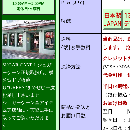
Price (JPY)
10:00AM～5:50PM
定休日:木曜日
特徴
送料
当商品は、
代引き手数料
します。（
クレジット
SUGAR CANE® シュガ
決済方法
(VISA / MAST
ーケーン正規取扱店、横
代金引換・
須賀ドブ板通
平日14時
り“GREEN”までぜひ一度
（銀行振込
お越し下さいませ。
シュガーケーン全アイテ
お届け日数
商品の発送と
ム実店舗にて実際に手に
翌日 ：関
お届け日数
取ってご覧いただけま
翌々日 ：
す。
2～3日後：