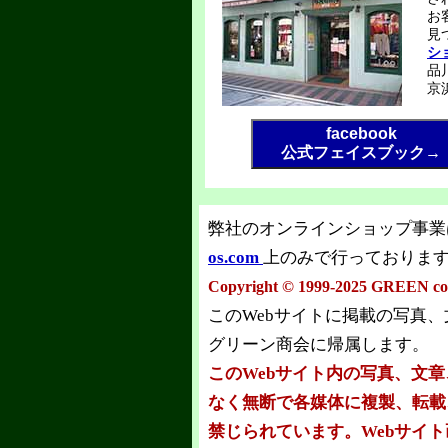
お
見
シ
品
京
facebook
公式フェイスブック→
弊社のオンラインショップ事業
os.com
上のみで行っておりま
Copyright © 1999-2025 GREEN co.l
このWebサイトに掲載の写真
グリーン商会に帰属します。
このWebサイト内の写真、文
なく無断で各媒体に複製、転載
禁じられています。Webサイ