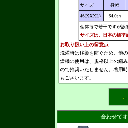
サイズ
身幅
46(XXXL)
64.0㎝
個体毎で若干ですが誤
サイズは、日本の標準
お取り扱い上の留意点
洗濯時は移染を防ぐため、他の
燥機の使用は、規格以上の縮み
ので推奨いたしません。着用時
もございます。
←
合わせてオ