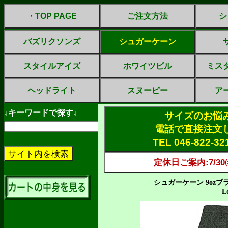
・TOP PAGE
ご注文方法
シ
バズリクソンズ
シュガーケーン
スタイルアイズ
ホワイツビル
ミス
ヘッドライト
スヌーピー
ア
↓キーワードで探す↓
サイズのお悩
電話で直接注文
TEL 046-822-3
定休日ご案内:7/30㈭
シュガーケーン 9oz
L