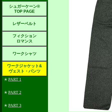
シュガーケーン®
TOP PAGE
レザーベルト
フィクション
ロマンス
ワークシャツ
ワークジャケット&
ヴェスト・パンツ
✭
PART 1
✭
PART 2
✭
PART 3