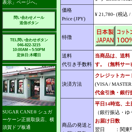
表示」ページへ。
価格
¥ 21,780- (税込 / 
問い合わせメール
Price (JPY)
送信ボタン
特徴
TEL問い合わせボタン
046-822-3215
10:00AM～5:50PM
定休日:木曜日
送料
当商品は、送料
代引き手数料
す。（無料サー
クレジットカー
決済方法
(VISA / MASTER /
代金引換・銀行
平日14時迄、
SUGAR CANE® シュガ
（銀行振込・ゆ
ーケーン正規取扱店、横
お届け日数
商品の発送と
須賀ドブ板通
翌日 ：関東甲