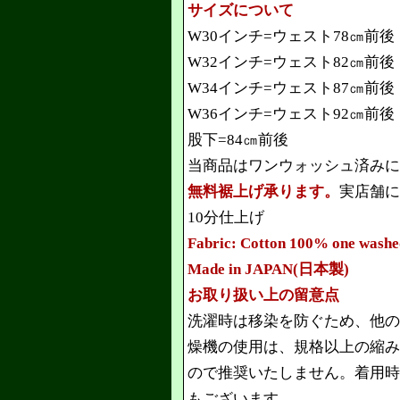
サイズについて
W30インチ=ウェスト78㎝前後
W32インチ=ウェスト82㎝前後
W34インチ=ウェスト87㎝前後
W36インチ=ウェスト92㎝前後
股下=84㎝前後
当商品はワンウォッシュ済みに
無料裾上げ承ります。
実店舗に
10分仕上げ
Fabric: Cotton 100% one washe
Made in JAPAN(日本製)
お取り扱い上の留意点
洗濯時は移染を防ぐため、他の
燥機の使用は、規格以上の縮み
ので推奨いたしません。着用時
もございます。