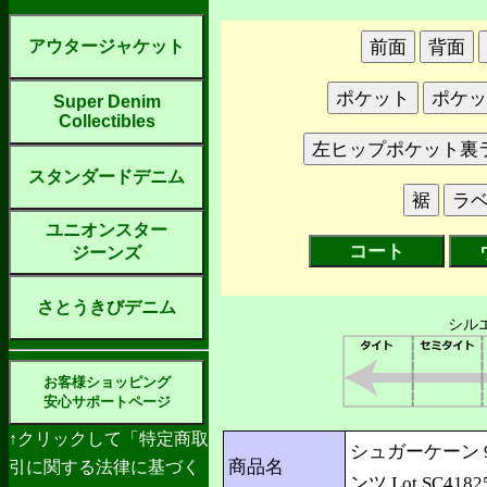
アウタージャケット
Super Denim
Collectibles
スタンダードデニム
ユニオンスター
コート
ジーンズ
さとうきびデニム
シル
お客様ショッピング
安心サポートページ
↑クリックして「特定商取
シュガーケーン 
商品名
引に関する法律に基づく
ンツ Lot.SC4182