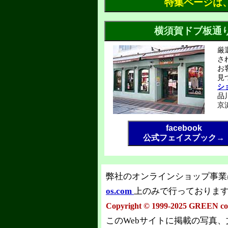
特集ページは
厳
さ
お
見
シ
品
京
facebook
公式フェイスブック→
弊社のオンラインショップ事業
os.com
上のみで行っておりま
Copyright © 1999-2025 GREEN co.l
このWebサイトに掲載の写真