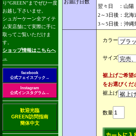
お届け日数
り“GREEN”までぜひ一度
翌々日 ：山陽
お越し下さいませ。
2～3日後：北海
シュガーケーン全アイテ
3～5日後：沖
ム実店舗にて実際に手に
取ってご覧いただけま
カラー
す。
ショップ情報はこちらへ
サイズ
→
facebook
裾上げご希望
公式フェイスブック→
をお選びくだ
Instagram
裾上げ
公式インスタグラム→
歓迎光臨
数量
GREEN訪問指南
簡体中文