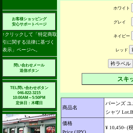
ホワイト
お客様ショッピング
グレイ
安心サポートページ
↑クリックして「特定商取
ネイビー
引に関する法律に基づく
表示」ページへ。
レッド
問い合わせメール
送信ボタン
スキ
TEL問い合わせボタン
046-822-3215
10:00AM～5:50PM
定休日：木曜日
バーンズ 
商品名
シャツ Lot.B
価格
¥ 10,450- (税
Price (JPY)