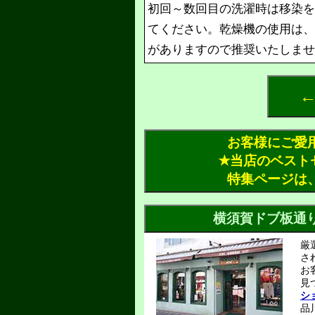
初回～数回目の洗濯時は移染を
てください。乾燥機の使用は、
がありますので推奨いたしませ
←
お客様にご愛
✭当店のベスト
特集ページは
厳
さ
お
見
シ
品