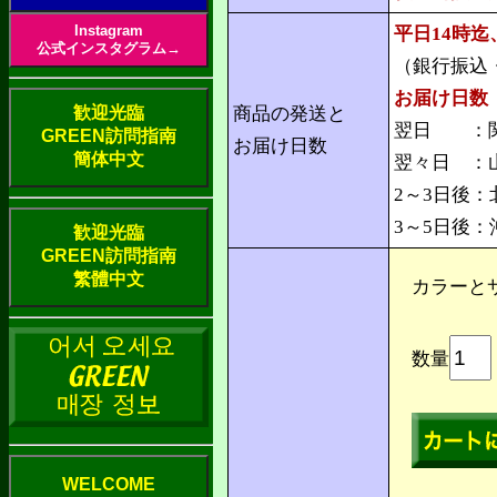
Instagram
平日14時
公式インスタグラム→
（銀行振込
お届け日数
商品の発送と
歓迎光臨
翌日 ：関
GREEN訪問指南
お届け日数
簡体中文
翌々日 ：
2～3日後
3～5日後
歓迎光臨
GREEN訪問指南
繁體中文
カラーと
数量
WELCOME