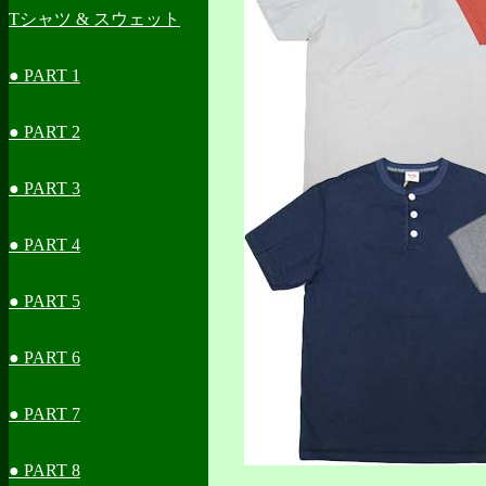
Tシャツ & スウェット
● PART 1
● PART 2
● PART 3
● PART 4
● PART 5
● PART 6
● PART 7
● PART 8