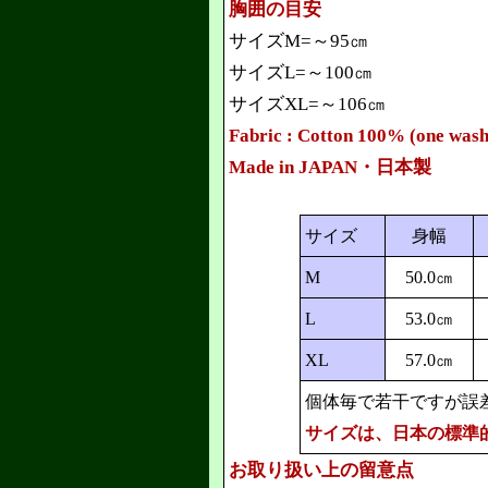
胸囲の目安
サイズM=～95㎝
サイズL=～100㎝
サイズXL=～106㎝
Fabric : Cotton 100% (one was
Made in JAPAN・日本製
サイズ
身幅
M
50.0㎝
L
53.0㎝
XL
57.0㎝
個体毎で若干ですが誤
サイズは、日本の標準
お取り扱い上の留意点