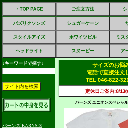
・TOP PAGE
ご注文方法
シ
バズリクソンズ
シュガーケーン
スタイルアイズ
ホワイツビル
ミス
ヘッドライト
スヌーピー
ア
↓キーワードで探す↓
サイズのお悩
電話で直接注文
TEL 046-822-3
定休日ご案内:8/13㈭
バーンズ ユニオンスペシャル・ヘ
バーンズ BARNS ®