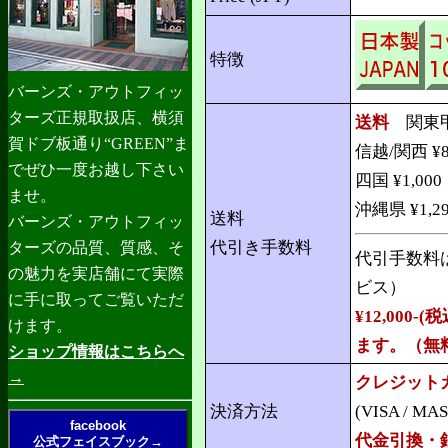
特徴
バーンズ・アウトフィッ
ターズ正規取扱店、横須
送料
関東甲/
賀ドブ板通り“GREEN”ま
信越/関西 ¥
でぜひ一度お越し下さい
四国 ¥1,00
ませ。
沖縄県 ¥1,2
送料
バーンズ・アウトフィッ
代引き手数料
ターズの品質、質感、そ
代引手数料
の魅力を実店舗にて実際
ビス）
に手に取ってご覧いただ
¥12,00
けます。
ます。（無
ショップ情報はこちらへ
→
クレジット
決済方法
(VISA / MAS
facebook
代金引換・
公式フェイスブック→