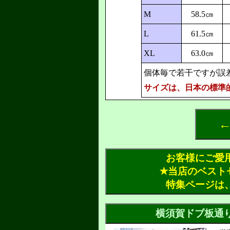
M
58.5㎝
L
61.5㎝
XL
63.0㎝
個体毎で若干ですが誤
サイズは、日本の標準
←
お客様にご愛
✭当店のベスト
特集ページは