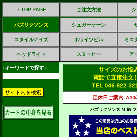
・TOP PAGE
ご注文方法
シ
バズリクソンズ
シュガーケーン
スタイルアイズ
ホワイツビル
ミス
ヘッドライト
スヌーピー
ア
↓キーワードで探す↓
サイズのお悩
電話で直接注文
TEL 046-822-3
定休日ご案内:7/30㈭
バズリクソンズ M-65 フ