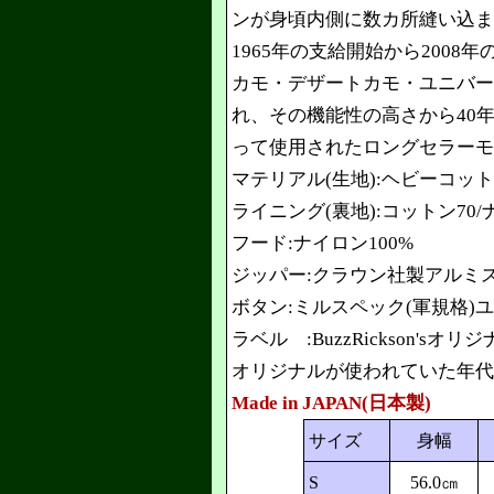
ンが身頃内側に数カ所縫い込ま
1965年の支給開始から200
カモ・デザートカモ・ユニバー
れ、その機能性の高さから40
って使用されたロングセラーモ
マテリアル(生地):ヘビーコッ
ライニング(裏地):コットン70
フード:ナイロン100%
ジッパー:クラウン社製アルミ
ボタン:ミルスペック(軍規格)
ラベル :BuzzRickson'sオ
オリジナルが使われていた年代:1
Made in JAPAN(日本製)
サイズ
身幅
S
56.0㎝