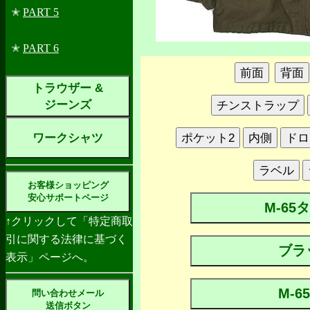
✭
PART 5
✭
PART 6
トラウザー &
ジーンズ
ワークシャツ
お客様ショッピング
安心サポートページ
M-6
↑クリックして「特定商取
引に関する法律に基づく
ブラ
表示」ページへ。
M-
問い合わせメール
送信ボタン