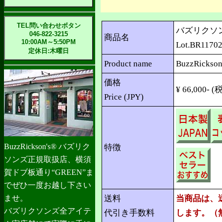
TEL問い合わせボタン
バズリクソン
046-822-3215
商品名
10:00AM～5:50PM
Lot.BR1170
定休日:木曜日
Product name
BuzzRickson
価格
¥ 66,000- (税
Price (JPY)
BuzzRickson's® バズリク
特徴
ソンズ正規取扱店、横須
賀ドブ板通り“GREEN”ま
でぜひ一度お越し下さい
ませ。
送料
当商品は、
バズリクソンズ全アイテ
代引き手数料
します。（