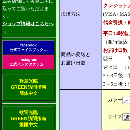
ム実店舗にて実際に手に
クレジット
取ってご覧いただけま
決済方法
(VISA / MAS
す。
代金引換・
ショップ情報はこちらへ
→
平日14時
（銀行振込
facebook
公式フェイスブック→
お届け日数
商品の発送と
翌日 ：関
Instagram
お届け日数
公式インスタグラム→
翌々日 ：
2～3日後
歓迎光臨
3～5日後
GREEN訪問指南
簡体中文
カラー
歓迎光臨
サイズ
GREEN訪問指南
繁體中文