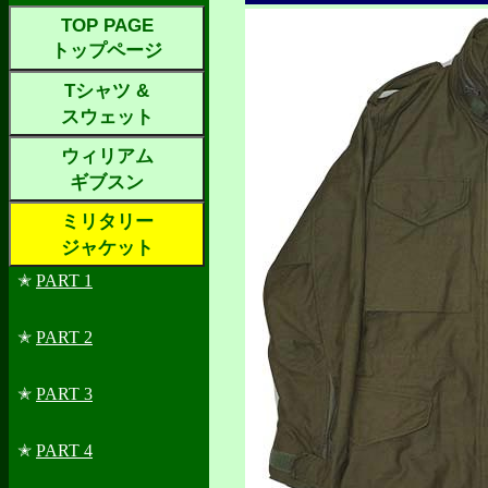
TOP PAGE
トップページ
Tシャツ &
スウェット
ウィリアム
ギブスン
ミリタリー
ジャケット
✭
PART 1
✭
PART 2
✭
PART 3
✭
PART 4