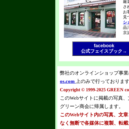
厳
さ
お
見
シ
品
京
facebook
公式フェイスブック→
弊社のオンラインショップ事業
os.com
上のみで行っておりま
Copyright © 1999-2025 GREEN co.l
このWebサイトに掲載の写真
グリーン商会に帰属します。
このWebサイト内の写真、文
なく無断で各媒体に複製、転載