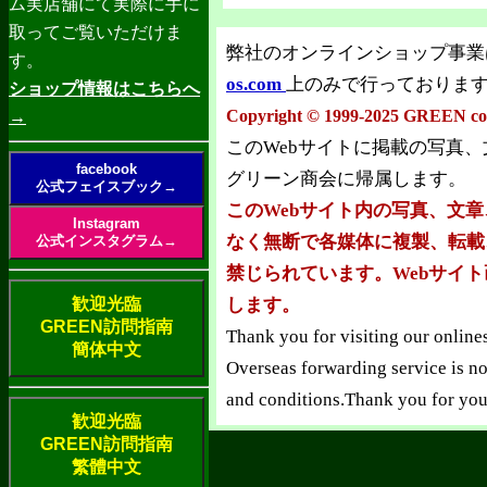
ム実店舗にて実際に手に
取ってご覧いただけま
弊社のオンラインショップ事業
す。
os.com
上のみで行っておりま
ショップ情報はこちらへ
Copyright © 1999-2025 GREEN co.l
→
このWebサイトに掲載の写真
facebook
グリーン商会に帰属します。
公式フェイスブック→
このWebサイト内の写真、文
Instagram
なく無断で各媒体に複製、転載
公式インスタグラム→
禁じられています。Webサイ
します。
歓迎光臨
GREEN訪問指南
Thank you for visiting our online
簡体中文
Overseas forwarding service is no
and conditions.Thank you for you
歓迎光臨
GREEN訪問指南
繁體中文