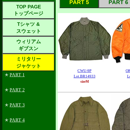
PART 5
PART 6
TOP PAGE
トップページ
Tシャツ &
スウェット
ウィリアム
ギブスン
ミリタリー
ジャケット
CWU-9P
O
✭
PART 1
Lot.BR14933
L
sizeM
✭
PART 2
✭
PART 3
✭
PART 4