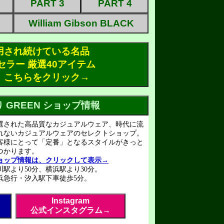
PART 3
PART 4
William Gibson BLACK
用され続けている名品
セラー 厳選40アイテム
、こちらをクリック→
横須賀ドブ板通り GREEN ショップ情報
選された高品質なカジュアルウェア、時代に流
れないカジュアルウェアのセレクトショップ。
客様にとって「定番」となるスタイルがきっと
つかります。
ョップ情報は、クリックして表示→
川駅より50分、横浜駅より30分。
浜急行・汐入駅下車徒歩5分。
Instagram
公式インスタグラム→