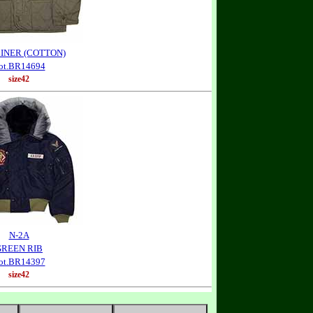
LINER (COTTON)
ot.BR14694
size42
N-2A
GREEN RIB
ot.BR14397
size42