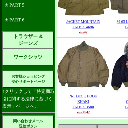
✭
PART 5
✭
PART 6
JACKET MOUNTAIN
M-65 
Lot.BR14696
L
size42
トラウザー &
ジーンズ
ワークシャツ
お客様ショッピング
安心サポートページ
↑クリックして「特定商取
N-1 DECK HOOK
引に関する法律に基づく
KHAKI
表示」ページへ。
Lot.BR13580
L
size38/42
問い合わせメール
送信ボタン