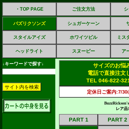
・TOP PAGE
ご注文方法
シ
バズリクソンズ
シュガーケーン
スタイルアイズ
ホワイツビル
ミス
ヘッドライト
スヌーピー
ア
↓キーワードで探す↓
サイズのお悩
電話で直接注文
TEL 046-822-3
定休日ご案内:7/30㈭
BuzzRicks
レア品
PART 1
PART 2