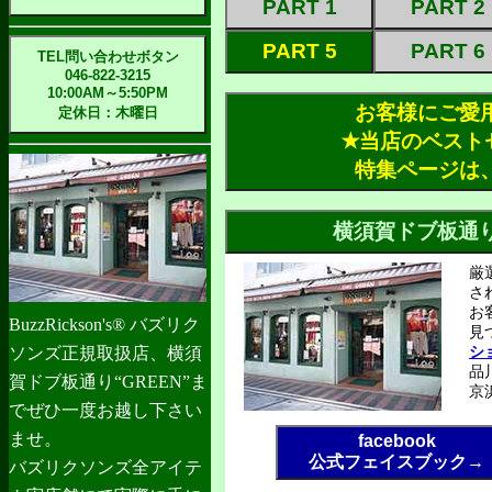
PART 1
PART 2
PART 5
PART 6
TEL問い合わせボタン
046-822-3215
10:00AM～5:50PM
お客様にご愛
定休日：木曜日
✭当店のベスト
特集ページは
厳
さ
お
BuzzRickson's® バズリク
見
シ
ソンズ正規取扱店、横須
品
賀ドブ板通り“GREEN”ま
京
でぜひ一度お越し下さい
ませ。
facebook
公式フェイスブック→
バズリクソンズ全アイテ