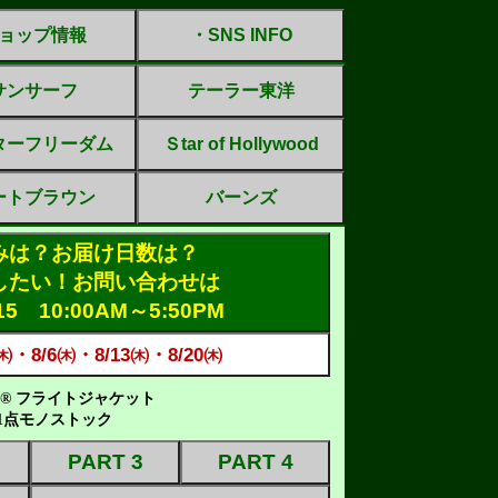
ョップ情報
・SNS INFO
サンサーフ
テーラー東洋
ターフリーダム
Ｓtar of Hollywood
ートブラウン
バーンズ
みは？お届け日数は？
したい！お問い合わせは
215 10:00AM～5:50PM
・8/6㈭・8/13㈭・8/20㈭
on's® フライトジャケット
1点モノストック
PART 3
PART 4