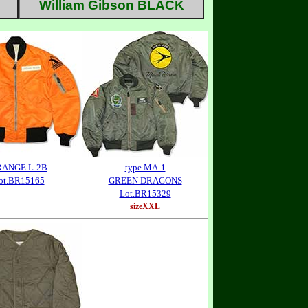
William Gibson BLACK
RANGE L-2B
type MA-1
ot.BR15165
GREEN DRAGONS
Lot.BR15329
sizeXXL